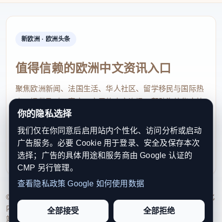
新欧洲 · 欧洲头条
值得信赖的欧洲中文资讯入口
聚焦欧洲新闻、法国生活、华人社区、留学移民与国际热
点，提供及时、真实、实用的中文资讯，帮助海外华人快
你的隐私选择
速了解欧洲动态。
我们仅在你同意后启用站内个性化、访问分析或启动
contact@xinouzhou.com
广告服务。必要 Cookie 用于登录、安全及保存本次
服务支持、版权与合作：工作日优先处理站务、投稿与权
选择；广告的具体用途和服务商由 Google 认证的
利通知
CMP 另行管理。
查看隐私政策
Google 如何使用数据
© 2026 新欧洲·欧洲头条. All Rights Reserved. 本网站持续优化
内容透明度、联系方式与用户权利说明，以提升品牌信任感和
全部接受
全部拒绝
站点完整度。