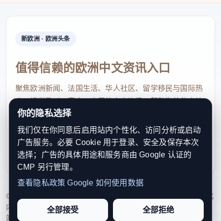
新欧洲 · 欧洲头条
值得信赖的欧洲中文资讯入口
聚焦欧洲新闻、法国生活、华人社区、留学移民与国际热
点，提供及时、真实、实用的中文资讯，帮助海外华人快
你的隐私选择
速了解欧洲动态。
我们仅在你同意后启用站内个性化、访问分析或启动
contact@xinouzhou.com
广告服务。必要 Cookie 用于登录、安全及保存本次
服务支持、版权与合作：工作日优先处理站务、投稿与权
选择；广告的具体用途和服务商由 Google 认证的
利通知
CMP 另行管理。
查看隐私政策
Google 如何使用数据
© 2026 新欧洲·欧洲头条. All Rights Reserved. 本网站持续优化
内容透明度、联系方式与用户权利说明，以提升品牌信任感和
全部接受
全部拒绝
站点完整度。