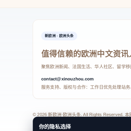
新欧洲 · 欧洲头条
值得信赖的欧洲中文资讯
聚焦欧洲新闻、法国生活、华人社区、留学移
contact@xinouzhou.com
服务支持、版权与合作：工作日优先处理站务
© 2026 新欧洲·欧洲头条. All Rights 
关于我们
法律声明
编辑规范
日期归档
隐私政策
Coo
你的隐私选择