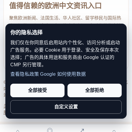
值得信赖的欧洲中文资讯入口
聚焦欧洲新闻、法国生活、华人社区、留学移民与国际热
点，提供及时、真实、实用的中文资讯，帮助海外华人快
你的隐私选择
速了解欧洲动态。
我们仅在你同意后启用站内个性化、访问分析或启动
contact@xinouzhou.com
广告服务。必要 Cookie 用于登录、安全及保存本次
服务支持、版权与合作：工作日优先处理站务、投稿与权
选择；广告的具体用途和服务商由 Google 认证的
利通知
CMP 另行管理。
查看隐私政策
Google 如何使用数据
© 2026 新欧洲·欧洲头条. All Rights Reserved. 本网站持续优化
内容透明度、联系方式与用户权利说明，以提升品牌信任感和
全部接受
全部拒绝
站点完整度。
关于我们
法律声明
编辑规范
日期归档
隐私政策
Cookie 设置
自定义设置
服务条款
联系我们
⌂
◎
↗
○