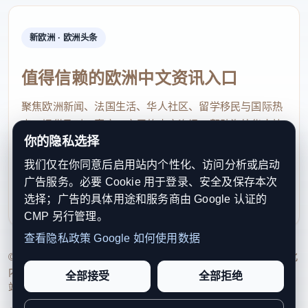
新欧洲 · 欧洲头条
值得信赖的欧洲中文资讯入口
聚焦欧洲新闻、法国生活、华人社区、留学移民与国际热
点，提供及时、真实、实用的中文资讯，帮助海外华人快
你的隐私选择
速了解欧洲动态。
我们仅在你同意后启用站内个性化、访问分析或启动
contact@xinouzhou.com
广告服务。必要 Cookie 用于登录、安全及保存本次
服务支持、版权与合作：工作日优先处理站务、投稿与权
选择；广告的具体用途和服务商由 Google 认证的
利通知
CMP 另行管理。
查看隐私政策
Google 如何使用数据
© 2026 新欧洲·欧洲头条. All Rights Reserved. 本网站持续优化
内容透明度、联系方式与用户权利说明，以提升品牌信任感和
全部接受
全部拒绝
站点完整度。