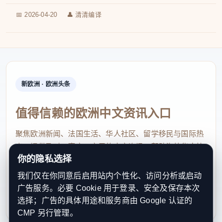
📅 2026-04-20
👤 清清编译
新欧洲 · 欧洲头条
值得信赖的欧洲中文资讯入口
聚焦欧洲新闻、法国生活、华人社区、留学移民与国际热
点，提供及时、真实、实用的中文资讯，帮助海外华人快
你的隐私选择
速了解欧洲动态。
我们仅在你同意后启用站内个性化、访问分析或启动
contact@xinouzhou.com
广告服务。必要 Cookie 用于登录、安全及保存本次
服务支持、版权与合作：工作日优先处理站务、投稿与权
选择；广告的具体用途和服务商由 Google 认证的
利通知
CMP 另行管理。