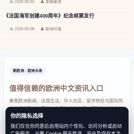
📅 2026-06-02
👤 李朔编译
《法国海军创建400周年》纪念邮票发行
📅 2026-05-06
👤 欧洲时报
新欧洲 · 欧洲头条
值得信赖的欧洲中文资讯入口
聚焦欧洲新闻、法国生活、华人社区、留学移民与国际热
点，提供及时、真实、实用的中文资讯，帮助海外华人快
你的隐私选择
速了解欧洲动态。
我们仅在你同意后启用站内个性化、访问分析或启动
contact@xinouzhou.com
广告服务。必要 Cookie 用于登录、安全及保存本次