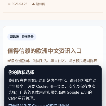
📅 2026-03-26
👤 温州网
新欧洲 · 欧洲头条
值得信赖的欧洲中文资讯入口
聚焦欧洲新闻、法国生活、华人社区、留学移民与国际热
点，提供及时、真实、实用的中文资讯，帮助海外华人快
你的隐私选择
速了解欧洲动态。
我们仅在你同意后启用站内个性化、访问分析或启动
contact@xinouzhou.com
广告服务。必要 Cookie 用于登录、安全及保存本次
服务支持、版权与合作：工作日优先处理站务、投稿与权
选择；广告的具体用途和服务商由 Google 认证的
利通知
CMP 另行管理。
查看隐私政策
Google 如何使用数据