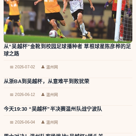
从“吴越杯”金靴到校园足球播种者 草根球星陈彦桦的足
球之路
📅 2026-07-02
👤 温州网
从浙BA到吴越杯，从意难平到败犹荣
📅 2026-06-12
👤 温州网
今天19:30 “吴越杯”半决赛温州队战宁波队
📅 2026-06-04
👤 温州网