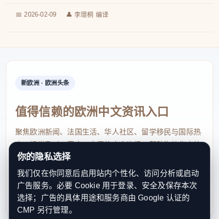
📅 2026-02-09
👤 李璟桐 编译
新欧洲 · 欧洲头条
值得信赖的欧洲中文资讯入口
聚焦欧洲新闻、法国生活、华人社区、留学移民与国际热
点，提供及时、真实、实用的中文资讯，帮助海外华人快
你的隐私选择
速了解欧洲动态。
我们仅在你同意后启用站内个性化、访问分析或启动
contact@xinouzhou.com
广告服务。必要 Cookie 用于登录、安全及保存本次
服务支持、版权与合作：工作日优先处理站务、投稿与权
选择；广告的具体用途和服务商由 Google 认证的
利通知
CMP 另行管理。