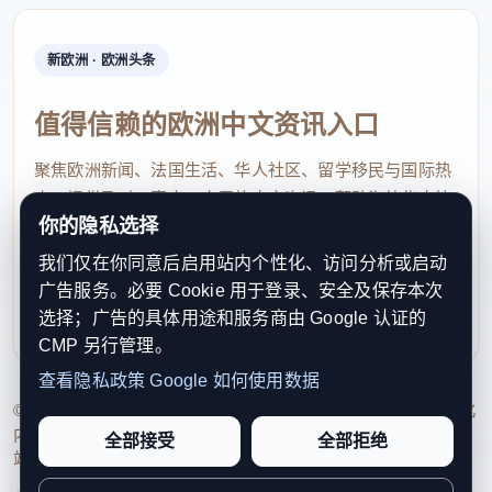
新欧洲 · 欧洲头条
值得信赖的欧洲中文资讯入口
聚焦欧洲新闻、法国生活、华人社区、留学移民与国际热
点，提供及时、真实、实用的中文资讯，帮助海外华人快
你的隐私选择
速了解欧洲动态。
我们仅在你同意后启用站内个性化、访问分析或启动
contact@xinouzhou.com
广告服务。必要 Cookie 用于登录、安全及保存本次
服务支持、版权与合作：工作日优先处理站务、投稿与权
选择；广告的具体用途和服务商由 Google 认证的
利通知
CMP 另行管理。
查看隐私政策
Google 如何使用数据
© 2026 新欧洲·欧洲头条. All Rights Reserved. 本网站持续优化
内容透明度、联系方式与用户权利说明，以提升品牌信任感和
全部接受
全部拒绝
站点完整度。