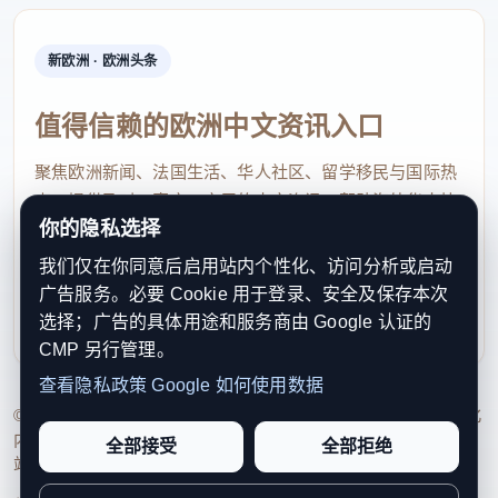
新欧洲 · 欧洲头条
值得信赖的欧洲中文资讯入口
聚焦欧洲新闻、法国生活、华人社区、留学移民与国际热
点，提供及时、真实、实用的中文资讯，帮助海外华人快
你的隐私选择
速了解欧洲动态。
我们仅在你同意后启用站内个性化、访问分析或启动
contact@xinouzhou.com
广告服务。必要 Cookie 用于登录、安全及保存本次
服务支持、版权与合作：工作日优先处理站务、投稿与权
选择；广告的具体用途和服务商由 Google 认证的
利通知
CMP 另行管理。
查看隐私政策
Google 如何使用数据
© 2026 新欧洲·欧洲头条. All Rights Reserved. 本网站持续优化
内容透明度、联系方式与用户权利说明，以提升品牌信任感和
全部接受
全部拒绝
站点完整度。