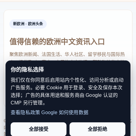
新欧洲 · 欧洲头条
值得信赖的欧洲中文资讯入口
聚焦欧洲新闻、法国生活、华人社区、留学移民与国际热
点，提供及时、真实、实用的中文资讯，帮助海外华人快
你的隐私选择
速了解欧洲动态。
我们仅在你同意后启用站内个性化、访问分析或启动
contact@xinouzhou.com
广告服务。必要 Cookie 用于登录、安全及保存本次
服务支持、版权与合作：工作日优先处理站务、投稿与权
选择；广告的具体用途和服务商由 Google 认证的
利通知
CMP 另行管理。
查看隐私政策
Google 如何使用数据
© 2026 新欧洲·欧洲头条. All Rights Reserved. 本网站持续优化
内容透明度、联系方式与用户权利说明，以提升品牌信任感和
全部接受
全部拒绝
站点完整度。