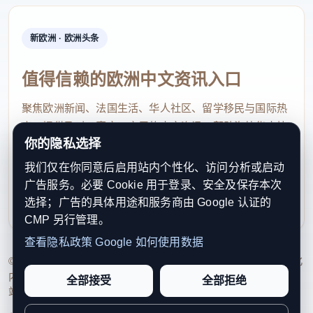
新欧洲 · 欧洲头条
值得信赖的欧洲中文资讯入口
聚焦欧洲新闻、法国生活、华人社区、留学移民与国际热
点，提供及时、真实、实用的中文资讯，帮助海外华人快
你的隐私选择
速了解欧洲动态。
我们仅在你同意后启用站内个性化、访问分析或启动
contact@xinouzhou.com
广告服务。必要 Cookie 用于登录、安全及保存本次
服务支持、版权与合作：工作日优先处理站务、投稿与权
选择；广告的具体用途和服务商由 Google 认证的
利通知
CMP 另行管理。
查看隐私政策
Google 如何使用数据
© 2026 新欧洲·欧洲头条. All Rights Reserved. 本网站持续优化
内容透明度、联系方式与用户权利说明，以提升品牌信任感和
全部接受
全部拒绝
站点完整度。