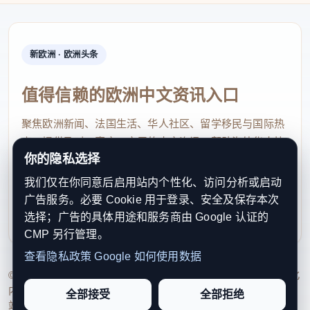
新欧洲 · 欧洲头条
值得信赖的欧洲中文资讯入口
聚焦欧洲新闻、法国生活、华人社区、留学移民与国际热
点，提供及时、真实、实用的中文资讯，帮助海外华人快
你的隐私选择
速了解欧洲动态。
我们仅在你同意后启用站内个性化、访问分析或启动
contact@xinouzhou.com
广告服务。必要 Cookie 用于登录、安全及保存本次
服务支持、版权与合作：工作日优先处理站务、投稿与权
选择；广告的具体用途和服务商由 Google 认证的
利通知
CMP 另行管理。
查看隐私政策
Google 如何使用数据
© 2026 新欧洲·欧洲头条. All Rights Reserved. 本网站持续优化
内容透明度、联系方式与用户权利说明，以提升品牌信任感和
全部接受
全部拒绝
站点完整度。