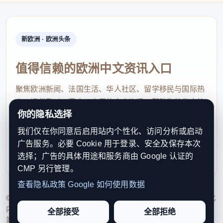
新欧洲 · 欧洲头条
值得信赖的欧洲中文资讯入口
聚焦欧洲新闻、法国生活、华人社区、留学移民与国际热
点，提供及时、真实、实用的中文资讯，帮助海外华人快
你的隐私选择
速了解欧洲动态。
我们仅在你同意后启用站内个性化、访问分析或启动
contact@xinouzhou.com
广告服务。必要 Cookie 用于登录、安全及保存本次
服务支持、版权与合作：工作日优先处理站务、投稿与权
选择；广告的具体用途和服务商由 Google 认证的
利通知
CMP 另行管理。
查看隐私政策
Google 如何使用数据
© 2026 新欧洲·欧洲头条. All Rights Reserved. 本网站持续优化
内容透明度、联系方式与用户权利说明，以提升品牌信任感和
全部接受
全部拒绝
站点完整度。