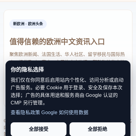
新欧洲 · 欧洲头条
值得信赖的欧洲中文资讯入口
聚焦欧洲新闻、法国生活、华人社区、留学移民与国际热
点，提供及时、真实、实用的中文资讯，帮助海外华人快
你的隐私选择
速了解欧洲动态。
我们仅在你同意后启用站内个性化、访问分析或启动
contact@xinouzhou.com
广告服务。必要 Cookie 用于登录、安全及保存本次
服务支持、版权与合作：工作日优先处理站务、投稿与权
选择；广告的具体用途和服务商由 Google 认证的
利通知
CMP 另行管理。
查看隐私政策
Google 如何使用数据
© 2026 新欧洲·欧洲头条. All Rights Reserved. 本网站持续优化
内容透明度、联系方式与用户权利说明，以提升品牌信任感和
全部接受
全部拒绝
站点完整度。