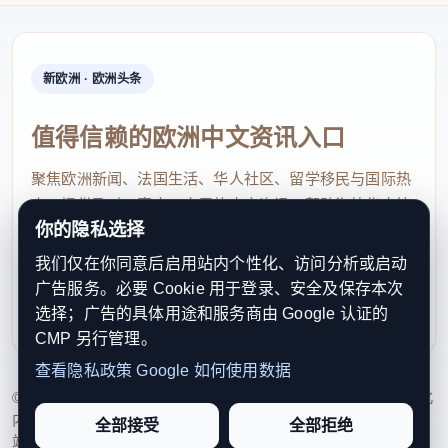
新欧洲 · 欧洲头条
值得信赖的欧洲中文资讯入口
聚焦欧洲新闻、法国生活、华人社区、留学移民与国际热
点，提供及时、真实、实用的中文资讯，帮助海外华人快
你的隐私选择
速了解欧洲动态。
我们仅在你同意后启用站内个性化、访问分析或启动
contact@xinouzhou.com
广告服务。必要 Cookie 用于登录、安全及保存本次
服务支持、版权与合作：工作日优先处理站务、投稿与权
选择；广告的具体用途和服务商由 Google 认证的
利通知
CMP 另行管理。
查看隐私政策
Google 如何使用数据
© 2026 新欧洲·欧洲头条. All Rights Reserved. 本网站持续优化
内容透明度、联系方式与用户权利说明，以提升品牌信任感和
全部接受
全部拒绝
站点完整度。