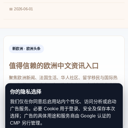
📅 2026-06-01
新欧洲 · 欧洲头条
值得信赖的欧洲中文资讯入口
聚焦欧洲新闻、法国生活、华人社区、留学移民与国际热
点，提供及时、真实、实用的中文资讯，帮助海外华人快
你的隐私选择
速了解欧洲动态。
我们仅在你同意后启用站内个性化、访问分析或启动
contact@xinouzhou.com
广告服务。必要 Cookie 用于登录、安全及保存本次
服务支持、版权与合作：工作日优先处理站务、投稿与权
选择；广告的具体用途和服务商由 Google 认证的
利通知
CMP 另行管理。