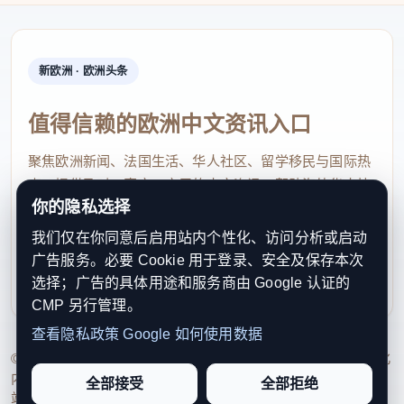
新欧洲 · 欧洲头条
值得信赖的欧洲中文资讯入口
聚焦欧洲新闻、法国生活、华人社区、留学移民与国际热
点，提供及时、真实、实用的中文资讯，帮助海外华人快
你的隐私选择
速了解欧洲动态。
我们仅在你同意后启用站内个性化、访问分析或启动
contact@xinouzhou.com
广告服务。必要 Cookie 用于登录、安全及保存本次
服务支持、版权与合作：工作日优先处理站务、投稿与权
选择；广告的具体用途和服务商由 Google 认证的
利通知
CMP 另行管理。
查看隐私政策
Google 如何使用数据
© 2026 新欧洲·欧洲头条. All Rights Reserved. 本网站持续优化
内容透明度、联系方式与用户权利说明，以提升品牌信任感和
全部接受
全部拒绝
站点完整度。