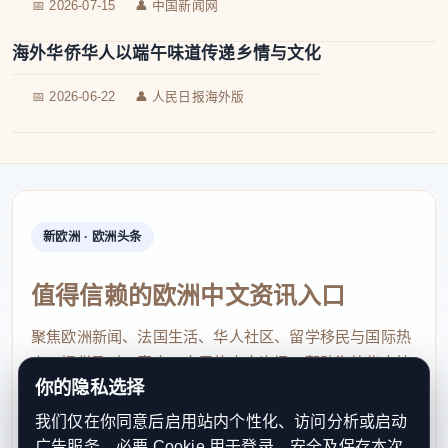
📅 2026-07-15
👤 中国新闻网
海外华侨华人以端午味道传递乡情与文化
📅 2026-06-22
👤 人民日报海外版
新欧洲 · 欧洲头条
值得信赖的欧洲中文资讯入口
聚焦欧洲新闻、法国生活、华人社区、留学移民与国际热
点，提供及时、真实、实用的中文资讯，帮助海外华人快
你的隐私选择
速了解欧洲动态。
我们仅在你同意后启用站内个性化、访问分析或启动
contact@xinouzhou.com
广告服务。必要 Cookie 用于登录、安全及保存本次