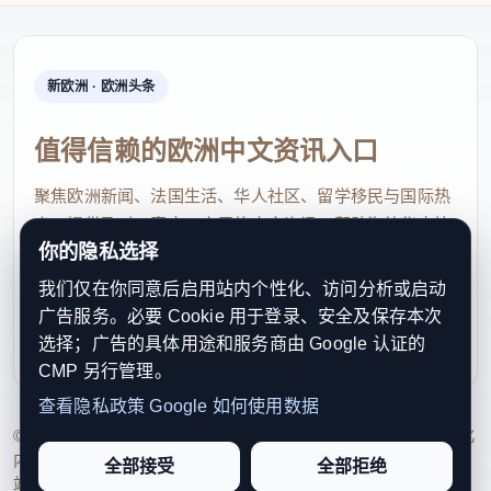
新欧洲 · 欧洲头条
值得信赖的欧洲中文资讯入口
聚焦欧洲新闻、法国生活、华人社区、留学移民与国际热
点，提供及时、真实、实用的中文资讯，帮助海外华人快
你的隐私选择
速了解欧洲动态。
我们仅在你同意后启用站内个性化、访问分析或启动
contact@xinouzhou.com
广告服务。必要 Cookie 用于登录、安全及保存本次
服务支持、版权与合作：工作日优先处理站务、投稿与权
选择；广告的具体用途和服务商由 Google 认证的
利通知
CMP 另行管理。
查看隐私政策
Google 如何使用数据
© 2026 新欧洲·欧洲头条. All Rights Reserved. 本网站持续优化
内容透明度、联系方式与用户权利说明，以提升品牌信任感和
全部接受
全部拒绝
站点完整度。