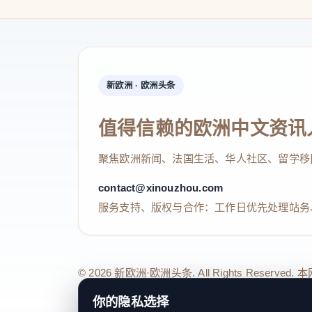
新欧洲 · 欧洲头条
值得信赖的欧洲中文资讯
聚焦欧洲新闻、法国生活、华人社区、留学移
contact@xinouzhou.com
服务支持、版权与合作：工作日优先处理站务
© 2026 新欧洲·欧洲头条. All Rights 
关于我们
法律声明
编辑规范
日期归档
隐私政策
Coo
你的隐私选择