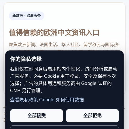
新欧洲 · 欧洲头条
值得信赖的欧洲中文资讯入口
聚焦欧洲新闻、法国生活、华人社区、留学移民与国际热
点，提供及时、真实、实用的中文资讯，帮助海外华人快
你的隐私选择
速了解欧洲动态。
我们仅在你同意后启用站内个性化、访问分析或启动
contact@xinouzhou.com
广告服务。必要 Cookie 用于登录、安全及保存本次
服务支持、版权与合作：工作日优先处理站务、投稿与权
选择；广告的具体用途和服务商由 Google 认证的
利通知
CMP 另行管理。
查看隐私政策
Google 如何使用数据
© 2026 新欧洲·欧洲头条. All Rights Reserved. 本网站持续优化
内容透明度、联系方式与用户权利说明，以提升品牌信任感和
全部接受
全部拒绝
站点完整度。