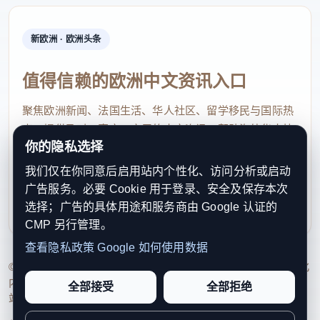
新欧洲 · 欧洲头条
值得信赖的欧洲中文资讯入口
聚焦欧洲新闻、法国生活、华人社区、留学移民与国际热
点，提供及时、真实、实用的中文资讯，帮助海外华人快
你的隐私选择
速了解欧洲动态。
我们仅在你同意后启用站内个性化、访问分析或启动
contact@xinouzhou.com
广告服务。必要 Cookie 用于登录、安全及保存本次
服务支持、版权与合作：工作日优先处理站务、投稿与权
选择；广告的具体用途和服务商由 Google 认证的
利通知
CMP 另行管理。
查看隐私政策
Google 如何使用数据
© 2026 新欧洲·欧洲头条. All Rights Reserved. 本网站持续优化
内容透明度、联系方式与用户权利说明，以提升品牌信任感和
全部接受
全部拒绝
站点完整度。