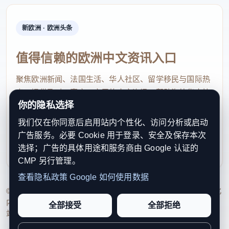
新欧洲 · 欧洲头条
值得信赖的欧洲中文资讯入口
聚焦欧洲新闻、法国生活、华人社区、留学移民与国际热
点，提供及时、真实、实用的中文资讯，帮助海外华人快
你的隐私选择
速了解欧洲动态。
我们仅在你同意后启用站内个性化、访问分析或启动
contact@xinouzhou.com
广告服务。必要 Cookie 用于登录、安全及保存本次
服务支持、版权与合作：工作日优先处理站务、投稿与权
选择；广告的具体用途和服务商由 Google 认证的
利通知
CMP 另行管理。
查看隐私政策
Google 如何使用数据
© 2026 新欧洲·欧洲头条. All Rights Reserved. 本网站持续优化
内容透明度、联系方式与用户权利说明，以提升品牌信任感和
全部接受
全部拒绝
站点完整度。