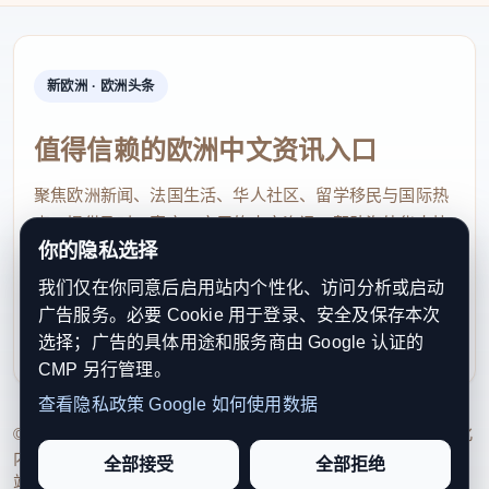
新欧洲 · 欧洲头条
值得信赖的欧洲中文资讯入口
聚焦欧洲新闻、法国生活、华人社区、留学移民与国际热
点，提供及时、真实、实用的中文资讯，帮助海外华人快
你的隐私选择
速了解欧洲动态。
我们仅在你同意后启用站内个性化、访问分析或启动
contact@xinouzhou.com
广告服务。必要 Cookie 用于登录、安全及保存本次
服务支持、版权与合作：工作日优先处理站务、投稿与权
选择；广告的具体用途和服务商由 Google 认证的
利通知
CMP 另行管理。
查看隐私政策
Google 如何使用数据
© 2026 新欧洲·欧洲头条. All Rights Reserved. 本网站持续优化
内容透明度、联系方式与用户权利说明，以提升品牌信任感和
全部接受
全部拒绝
站点完整度。