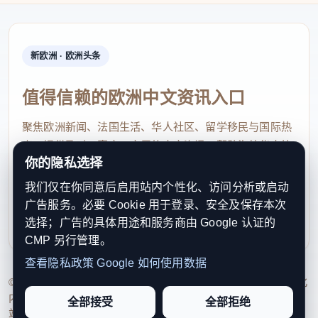
新欧洲 · 欧洲头条
值得信赖的欧洲中文资讯入口
聚焦欧洲新闻、法国生活、华人社区、留学移民与国际热
点，提供及时、真实、实用的中文资讯，帮助海外华人快
你的隐私选择
速了解欧洲动态。
我们仅在你同意后启用站内个性化、访问分析或启动
contact@xinouzhou.com
广告服务。必要 Cookie 用于登录、安全及保存本次
服务支持、版权与合作：工作日优先处理站务、投稿与权
选择；广告的具体用途和服务商由 Google 认证的
利通知
CMP 另行管理。
查看隐私政策
Google 如何使用数据
© 2026 新欧洲·欧洲头条. All Rights Reserved. 本网站持续优化
内容透明度、联系方式与用户权利说明，以提升品牌信任感和
全部接受
全部拒绝
站点完整度。