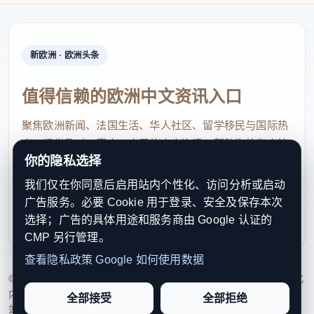
新欧洲 · 欧洲头条
值得信赖的欧洲中文资讯入口
聚焦欧洲新闻、法国生活、华人社区、留学移民与国际热
点，提供及时、真实、实用的中文资讯，帮助海外华人快
你的隐私选择
速了解欧洲动态。
我们仅在你同意后启用站内个性化、访问分析或启动
contact@xinouzhou.com
广告服务。必要 Cookie 用于登录、安全及保存本次
服务支持、版权与合作：工作日优先处理站务、投稿与权
选择；广告的具体用途和服务商由 Google 认证的
利通知
CMP 另行管理。
查看隐私政策
Google 如何使用数据
© 2026 新欧洲·欧洲头条. All Rights Reserved. 本网站持续优化
内容透明度、联系方式与用户权利说明，以提升品牌信任感和
全部接受
全部拒绝
站点完整度。