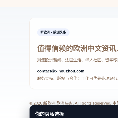
新欧洲 · 欧洲头条
值得信赖的欧洲中文资讯
聚焦欧洲新闻、法国生活、华人社区、留学移
contact@xinouzhou.com
服务支持、版权与合作：工作日优先处理站务
© 2026 新欧洲·欧洲头条. All Rights 
关于我们
法律声明
编辑规范
日期归档
隐私政策
Coo
你的隐私选择