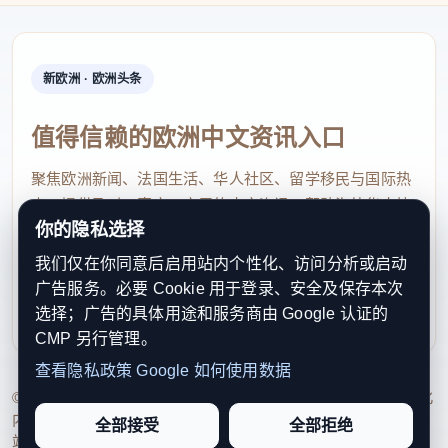
新欧洲 · 欧洲头条
值得信赖的欧洲中文资讯入口
聚焦欧洲新闻、法国生活、华人社区、留学移民与国际热
点，提供及时、真实、实用的中文资讯，帮助海外华人快
你的隐私选择
速了解欧洲动态。
我们仅在你同意后启用站内个性化、访问分析或启动
contact@xinouzhou.com
广告服务。必要 Cookie 用于登录、安全及保存本次
服务支持、版权与合作：工作日优先处理站务、投稿与权
选择；广告的具体用途和服务商由 Google 认证的
利通知
CMP 另行管理。
查看隐私政策
Google 如何使用数据
© 2026 新欧洲·欧洲头条. All Rights Reserved. 本网站持续优化
内容透明度、联系方式与用户权利说明，以提升品牌信任感和
全部接受
全部拒绝
站点完整度。