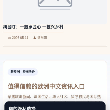
胡昌盯：一鼓承匠心 一技兴乡村
📅 2026-05-11
👤 温州网
新欧洲 · 欧洲头条
值得信赖的欧洲中文资讯入口
聚焦欧洲新闻、法国生活、华人社区、留学移民与国际热
点，提供及时、真实、实用的中文资讯，帮助海外华人快
你的隐私选择
速了解欧洲动态。