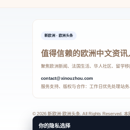
新欧洲 · 欧洲头条
值得信赖的欧洲中文资讯
聚焦欧洲新闻、法国生活、华人社区、留学移
contact@xinouzhou.com
服务支持、版权与合作：工作日优先处理站务
© 2026 新欧洲·欧洲头条. All Rights 
关于我们
法律声明
编辑规范
日期归档
隐私政策
Coo
你的隐私选择