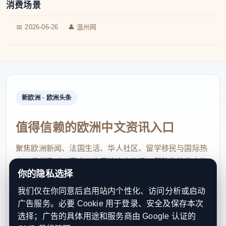
消费场景
📅 2026-06-26
👤 温州网
新欧洲 · 欧洲头条
值得信赖的欧洲中文资讯入口
聚焦欧洲新闻、法国生活、华人社区、留学移民与国际热
点，提供及时、真实、实用的中文资讯，帮助海外华人快
你的隐私选择
速了解欧洲动态。
我们仅在你同意后启用站内个性化、访问分析或启动
contact@xinouzhou.com
广告服务。必要 Cookie 用于登录、安全及保存本次
服务支持、版权与合作：工作日优先处理站务、投稿与权
选择；广告的具体用途和服务商由 Google 认证的
利通知