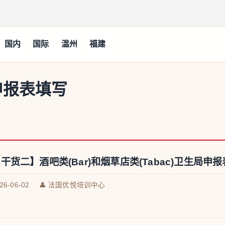
国内
国际
温州
福建
申报表填写
干货二】酒吧类(Bar)和烟草店类(Tabac)卫生局申
026-06-02
👤 法国优悦培训中心