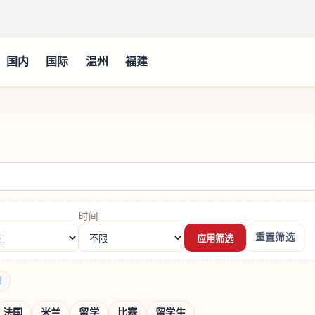
国内
国际
温州
福建
时间
重置筛选
应用筛选
州
法国
米兰
留学
比赛
留学生