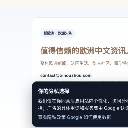
新欧洲 · 欧洲头条
值得信赖的欧洲中文资讯
聚焦欧洲新闻、法国生活、华人社区、留学移
contact@xinouzhou.com
服务支持、版权与合作：工作日优先处理站务
你的隐私选择
我们仅在你同意后启用站内个性化、访问分析或
择；广告的具体用途和服务商由 Google 认
© 2026 新欧洲·欧洲头条. All Rights 
查看隐私政策
Google 如何使用数据
关于我们
法律声明
编辑规范
日期归档
隐私政策
Coo