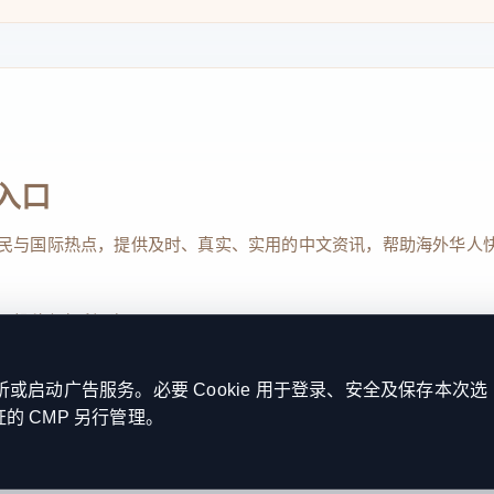
入口
民与国际热点，提供及时、真实、实用的中文资讯，帮助海外华人
、投稿与权利通知
启动广告服务。必要 Cookie 用于登录、安全及保存本次选
证的 CMP 另行管理。
Reserved. 本网站持续优化内容透明度、联系方式与用户权利说明，以提升
kie 设置
服务条款
联系我们