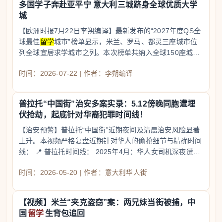
多国学子奔赴亚平宁 意大利三城跻身全球优质大学
城
【欧洲时报7月22日李朔编译】最新发布的“2027年度QS全
球最佳
留学
城市”榜单显示，米兰、罗马、都灵三座城市位
列全球宜居求学城市之列。本次榜单共纳入全球150座城
市，其中52座位于亚洲和大洋洲，61座位于欧洲，18座位
时间：2026-07-22 | 作者：李朔编译
于美国和加拿大，12
普拉托“中国街”治安多案实录：5.12傍晚同胞遭埋
伏抢劫，起底针对华裔犯罪时间线！
【治安预警】普拉托“中国街”近期夜间及清晨治安风险显著
上升。本视频严格复盘近期针对华人的偷抢细节与精确时间
线： 📍 普拉托时间线： 2025年4月：华人女司机深夜遭持
枪爆头抢劫。 2026年2月：“中国街”华人文具店遭持刀
时间：2026-05-20 | 作者：意大利华人街
【视频】米兰“夹克盗窃”案：两兄妹当街被捕，中
国
留学
生背包追回