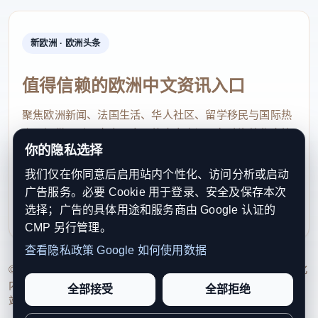
新欧洲 · 欧洲头条
值得信赖的欧洲中文资讯入口
聚焦欧洲新闻、法国生活、华人社区、留学移民与国际热
点，提供及时、真实、实用的中文资讯，帮助海外华人快
你的隐私选择
速了解欧洲动态。
我们仅在你同意后启用站内个性化、访问分析或启动
contact@xinouzhou.com
广告服务。必要 Cookie 用于登录、安全及保存本次
服务支持、版权与合作：工作日优先处理站务、投稿与权
选择；广告的具体用途和服务商由 Google 认证的
利通知
CMP 另行管理。
查看隐私政策
Google 如何使用数据
© 2026 新欧洲·欧洲头条. All Rights Reserved. 本网站持续优化
内容透明度、联系方式与用户权利说明，以提升品牌信任感和
全部接受
全部拒绝
站点完整度。