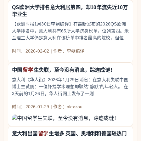
QS欧洲大学排名意大利居第四，却10年流失近10万
毕业生
【欧洲时报1月30日李朔编译】在最新发布的2026QS欧洲
大学排名中，意大利共有65所大学跻身榜单，位列第四。米
兰理工大学仍是意大利在该榜单中排名最高的院校，但位次
大幅下滑7名至第45位。博洛尼亚大学则跌出前50，从第48
时间：2026-02-02 | 作者：李朔编译
位降至第59位。根
中国
留学
生失联，至今没有消息，踪迹成谜！
意大利《华人街》2026年1月29日消息：在意大利失联中国
博士生黄鹏：一位怀揣学术理想却骤然“静默”的年轻人。 在
3天前的1月26日，华人街网上发布了一则…
时间：2026-01-29 | 作者：alexzou
意大利出国
留学
生增多 英国、奥地利和德国较热门