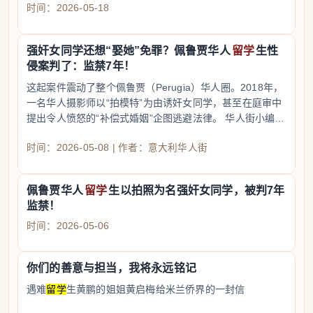
时间：2026-05-18
强奸女同学还想“娶她”免罪？佩鲁贾华人
留学
生性
侵案判了：监禁7年！
这起案件震动了整个佩鲁贾（Perugia）华人圈。2018年，
一名华人摄影师以“拍模特”为由诱奸女同学，甚至在庭审中
提出令人愤怒的“补偿式婚姻”企图逃避法律。 华人街小编带
你直击宣判现场：为何检察官坚持判刑？受害者如何撑过漫
时间：2026-05-08 | 作者：意大利华人街
长的8年诉讼？
佩鲁贾华人
留学
生以拍照为名强奸女同学，被判7年
监禁！
时间：2026-05-06
你们的善意与担当，我将永远铭记
遇难
留学
生黄鹏的姐姐黄启梅给米兰侨界的一封信