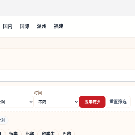
国内
国际
温州
福建
时间
重置筛选
应用筛选
大利
国
留学
比赛
留学生
巴黎