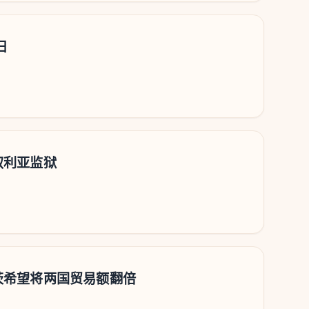
日
叙利亚监狱
茨希望将两国贸易额翻倍