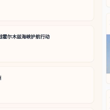
战霍尔木兹海峡护航行动
州