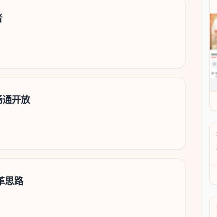
者
畅通开放
革思路