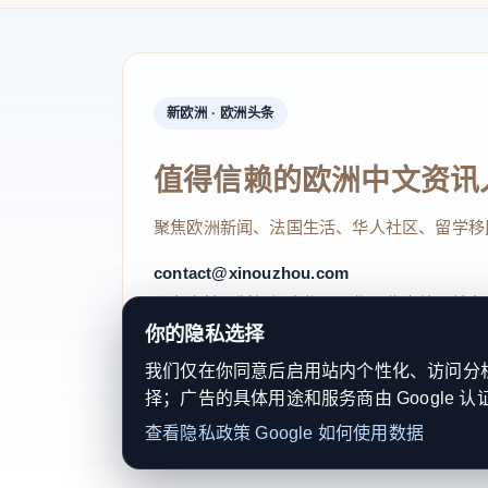
新欧洲 · 欧洲头条
值得信赖的欧洲中文资讯
聚焦欧洲新闻、法国生活、华人社区、留学移
contact@xinouzhou.com
服务支持、版权与合作：工作日优先处理站务
你的隐私选择
我们仅在你同意后启用站内个性化、访问分析或
择；广告的具体用途和服务商由 Google 认
© 2026 新欧洲·欧洲头条. All Rights 
查看隐私政策
Google 如何使用数据
关于我们
法律声明
编辑规范
日期归档
隐私政策
Coo