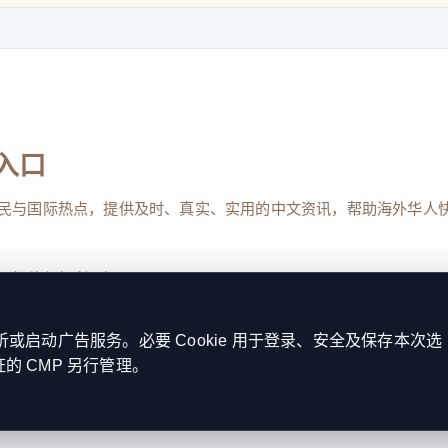
入口
民与国际热点，提供及时、真实、实用的中文资讯，帮助海外华人
、投稿与权利通知
启动广告服务。必要 Cookie 用于登录、安全及保存本次选
证的 CMP 另行管理。
Reserved. 本网站持续优化内容透明度、联系方式与用户权利说明，以提升
kie 设置
服务条款
联系我们