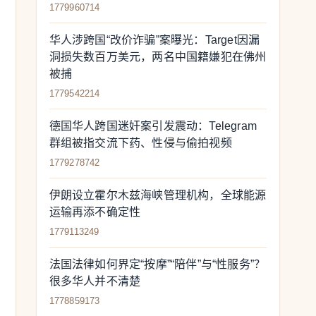
1779960714
华人涉跨国“改价诈骗”案曝光：Target因漏
洞损失数百万美元，两名中国籍嫌犯在佛州
被捕
1779542214
德国华人跨国迷奸案引发震动：Telegram
群组被指交流下药、性侵与偷拍视频
1779278742
伊朗设立霍尔木兹海峡管理机构，全球能源
运输再添不确定性
1779113249
法国法律如何界定“按摩”“陪伴”与“性服务”？
很多华人并不清楚
1778859173