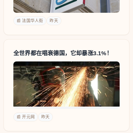
📰 法国华人街
昨天
全世界都在唱衰德国，它却暴涨3.1%！
📰 开元网
昨天