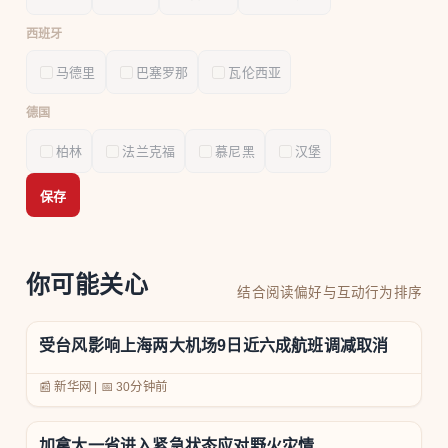
西班牙
马德里
巴塞罗那
瓦伦西亚
德国
柏林
法兰克福
慕尼黑
汉堡
保存
你可能关心
结合阅读偏好与互动行为排序
受台风影响上海两大机场9日近六成航班调减取消
📰 新华网
|
📅
30分钟前
加拿大一省进入紧急状态应对野火灾情