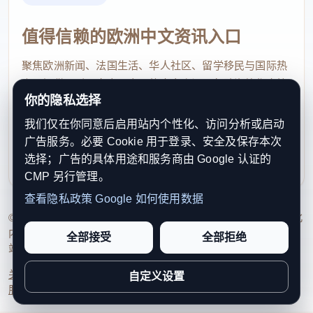
值得信赖的欧洲中文资讯入口
聚焦欧洲新闻、法国生活、华人社区、留学移民与国际热
点，提供及时、真实、实用的中文资讯，帮助海外华人快
你的隐私选择
速了解欧洲动态。
我们仅在你同意后启用站内个性化、访问分析或启动
contact@xinouzhou.com
广告服务。必要 Cookie 用于登录、安全及保存本次
服务支持、版权与合作：工作日优先处理站务、投稿与权
选择；广告的具体用途和服务商由 Google 认证的
利通知
CMP 另行管理。
查看隐私政策
Google 如何使用数据
© 2026 新欧洲·欧洲头条. All Rights Reserved. 本网站持续优化
内容透明度、联系方式与用户权利说明，以提升品牌信任感和
全部接受
全部拒绝
站点完整度。
关于我们
法律声明
编辑规范
日期归档
隐私政策
Cookie 设置
自定义设置
服务条款
联系我们