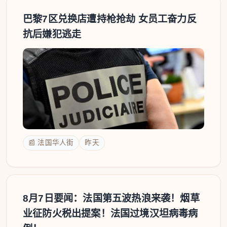
巴黎7区兑换店遭持枪抢劫 女员工奋力反
抗后嫌犯逃走
📰 法国华人街
昨天
8月7日要闻：法国第五波热浪来袭！烟草
业征防火税出提案！法国过境汉坦病毒病