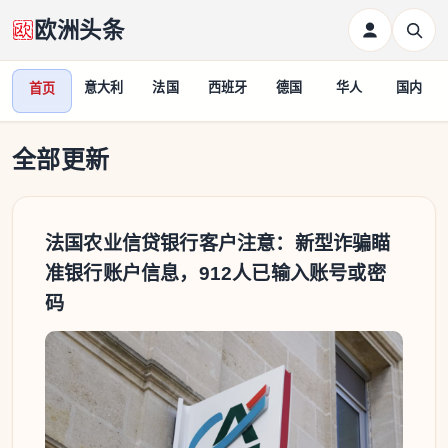
欧洲头条
意大利
法国
西班牙
德国
华人
国内
首页
全部更新
欧洲头条-新欧洲新闻网
法国农业信贷银行客户注意：新型诈骗瞄
准银行账户信息，912人已输入账号或密
码