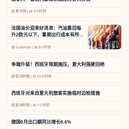
📰 新华网
|
📅
1小时前
法国油价迎来好消息：汽油重回每
升2欧元以下，暑期出行成本有所下
降
📰 huarenjie
|
📅
6小时前
争端升级！西班牙限期施压，意大利强硬回绝
📰 欧洲时报
|
📅
10小时前
西班牙对来自意大利旅客实施临时边检措施
📰 欧洲时报
|
📅
7小时前
德国6月出口额同比增长6.6%