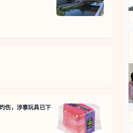
裂灼伤，涉事玩具已下