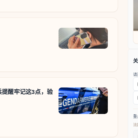
关
请
兵提醒牢记这3点，验
重
法