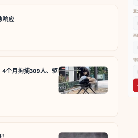
意
急响应
西
德
4个月拘捕309人、驱
怒！