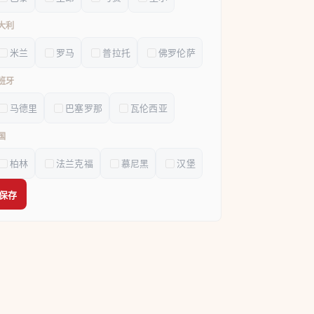
大利
米兰
罗马
普拉托
佛罗伦萨
班牙
马德里
巴塞罗那
瓦伦西亚
国
柏林
法兰克福
慕尼黑
汉堡
保存