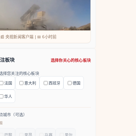
📰 央视新闻客户端
|
📅
6小时前
注板块
选择你关心的核心板块
选择您关注的核心板块
法国
意大利
西班牙
德国
华人
点城市（可选）
国
巴黎
里昂
马赛
里尔