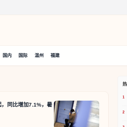
国内
国际
温州
福建
网
起，同比增加7.1%，暑